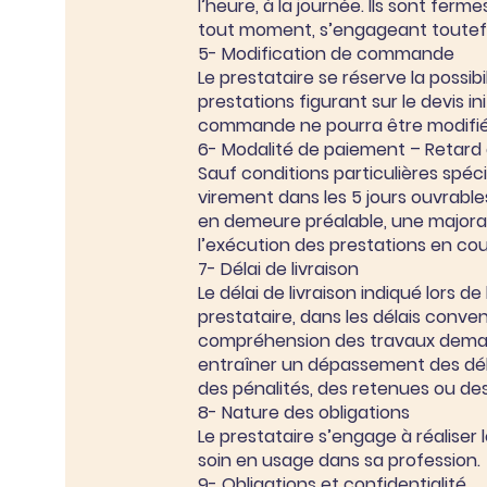
l’heure, à la journée. Ils sont ferme
tout moment, s’engageant toutefois
5- Modification de commande
Le prestataire se réserve la possibil
prestations figurant sur le devis
commande ne pourra être modifiée
6- Modalité de paiement – Retard
Sauf conditions particulières spéc
virement dans les 5 jours ouvrable
en demeure préalable, une majorat
l’exécution des prestations en cour
7- Délai de livraison
Le délai de livraison indiqué lors d
prestataire, dans les délais conv
compréhension des travaux demandé
entraîner un dépassement des délai
des pénalités, des retenues ou de
8- Nature des obligations
Le prestataire s’engage à réaliser 
soin en usage dans sa profession.
9- Obligations et confidentialité