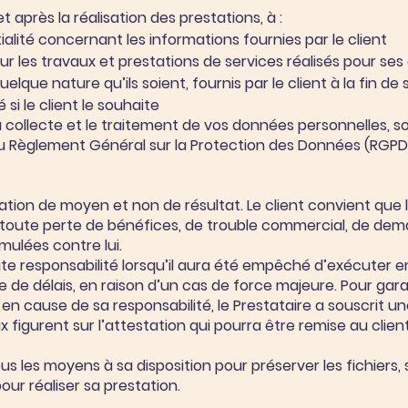
 après la réalisation des prestations, à :
ialité concernant les informations fournies par le client
r les travaux et prestations de services réalisés pour ses 
lque nature qu’ils soient, fournis par le client à la fin de
si le client le souhaite
 collecte et le traitement de vos données personnelles, so
’au Règlement Général sur la Protection des Données (RGPD)
gation de moyen et non de résultat. Le client convient que 
toute perte de bénéfices, de trouble commercial, de deman
ulées contre lui.
te responsabilité lorsqu’il aura été empêché d’exécuter e
 de délais, en raison d’un cas de force majeure. Pour gar
en cause de sa responsabilité, le Prestataire a souscrit u
ux figurent sur l’attestation qui pourra être remise au cli
s les moyens à sa disposition pour préserver les fichiers,
our réaliser sa prestation.