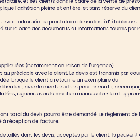
prestataire, et ses clients dans le cadre de la vente de pres
lique l’adhésion pleine et entière, et sans réserve du cli
rvice adressée au prestataire donne lieu à l’établissemen
é sur la base des documents et informations fournis par le 
 appliquées (notamment en raison de l’urgence)
s au préalable avec le client. Le devis est transmis par cou
ée lorsque le client a retourné un exemplaire du
dification, avec la mention « bon pour accord », accompa
tées, signées avec la mention manuscrite « lu et approuv
nt total du devis pourra être demandé. Le règlement de 
é à réception de facture.
étaillés dans les devis, acceptés par le client. Ils peuvent 