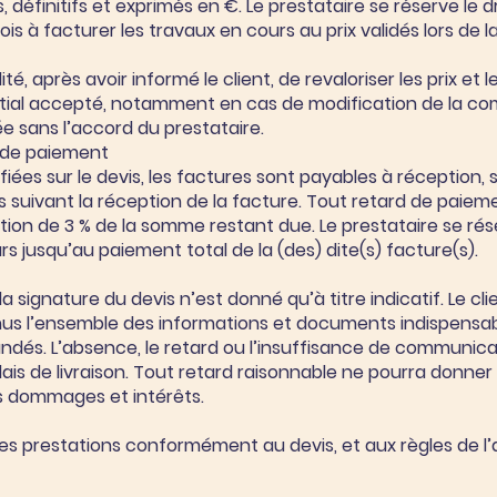
s, définitifs et exprimés en €. Le prestataire se réserve le d
 à facturer les travaux en cours au prix validés lors de la
ité, après avoir informé le client, de revaloriser les prix et l
 initial accepté, notamment en cas de modification de la
 sans l’accord du prestataire.
 de paiement
ifiées sur le devis, les factures sont payables à réception
s suivant la réception de la facture. Tout retard de paiem
ion de 3 % de la somme restant due. Le prestataire se rés
s jusqu’au paiement total de la (des) dite(s) facture(s).
e la signature du devis n’est donné qu’à titre indicatif. Le c
enus l’ensemble des informations et documents indispensab
s. L’absence, le retard ou l’insuffisance de communicati
s de livraison. Tout retard raisonnable ne pourra donner li
s dommages et intérêts.
les prestations conformément au devis, et aux règles de l’a