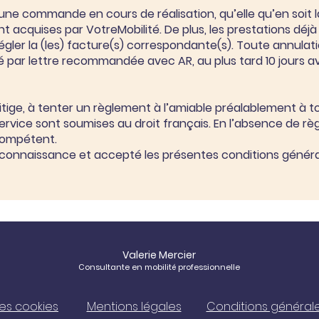
d’une commande en cours de réalisation, qu’elle qu’en soit
t acquises par VotreMobilité. De plus, les prestations déj
régler la (les) facture(s) correspondante(s). Toute annula
té par lettre recommandée avec AR, au plus tard 10 jours av
itige, à tenter un règlement à l’amiable préalablement à to
vice sont soumises au droit français. En l’absence de règ
compétent.
is connaissance et accepté les présentes conditions génér
Valerie Mercier
Consultante en mobilité professionnelle
Les cookies
Mentions légales
Conditions général