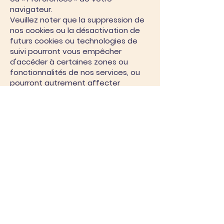
navigateur.
Veuillez noter que la suppression de
nos cookies ou la désactivation de
futurs cookies ou technologies de
suivi pourront vous empêcher
d'accéder à certaines zones ou
fonctionnalités de nos services, ou
pourront autrement affecter
négativement votre expérience
d'utilisateur.
Les liens suivants peuvent être utiles,
ou vous pouvez utiliser l'option « Aide
» de votre navigateur.
Paramètres des cookies dans
Firefox
Paramètres des cookies dans
Microsft Edge
Paramètres des cookies dans
Google Chrome
Paramètres des cookies dans Safari
(OS X)